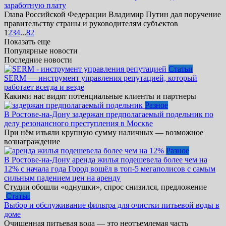
заработную плату
Глава Российской Федерации Владимир Путин дал поручение
правительству страны и руководителям субъектов
1
2
3
4
...
82
Показать еще
Популярные новости
Последние новости
Статьи
SERM — инструмент управления репутацией, который
работает всегда и везде
Какими нас видят потенциальные клиенты и партнеры
Разное
В Ростове-на-Дону задержан предполагаемый подельник по
делу резонансного преступления в Москве
При нём изъяли крупную сумму наличных — возможное
вознаграждение
Разное
В Ростове-на-Дону аренда жилья подешевела более чем на
12% с начала года Город вошёл в топ-5 мегаполисов с самым
сильным падением цен на аренду
Студии обошли «однушки», спрос снизился, предложение
Статьи
Выбор и обслуживание фильтра для очистки питьевой воды в
доме
Очищенная питьевая вода — это неотъемлемая часть