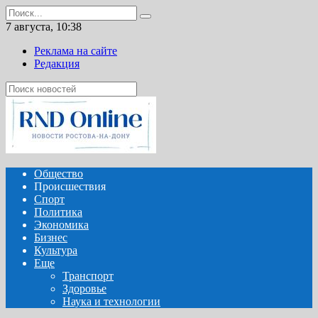
Перейти
Search
к
for:
7 августа, 10:38
содержанию
Реклама на сайте
Редакция
Общество
Происшествия
Спорт
Политика
Экономика
Бизнес
Культура
Еще
Транспорт
Здоровье
Наука и технологии