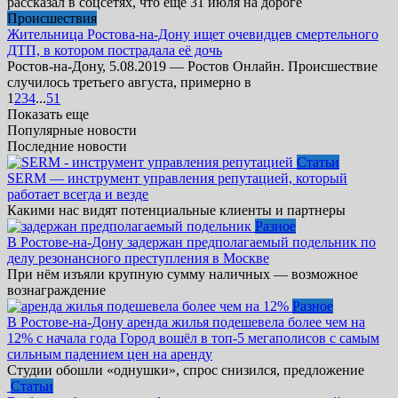
рассказал в соцсетях, что ещё 31 июля на дороге
Происшествия
Жительница Ростова-на-Дону ищет очевидцев смертельного
ДТП, в котором пострадала её дочь
Ростов-на-Дону, 5.08.2019 — Ростов Онлайн. Происшествие
случилось третьего августа, примерно в
1
2
3
4
...
51
Показать еще
Популярные новости
Последние новости
Статьи
SERM — инструмент управления репутацией, который
работает всегда и везде
Какими нас видят потенциальные клиенты и партнеры
Разное
В Ростове-на-Дону задержан предполагаемый подельник по
делу резонансного преступления в Москве
При нём изъяли крупную сумму наличных — возможное
вознаграждение
Разное
В Ростове-на-Дону аренда жилья подешевела более чем на
12% с начала года Город вошёл в топ-5 мегаполисов с самым
сильным падением цен на аренду
Студии обошли «однушки», спрос снизился, предложение
Статьи