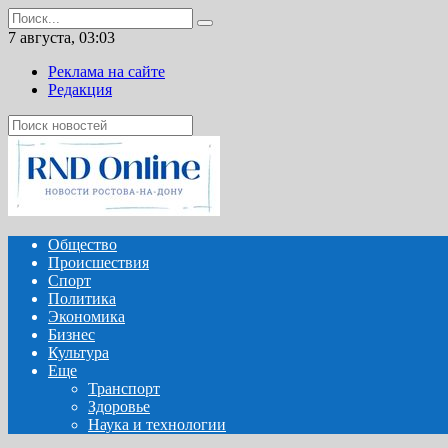
Перейти
Search
к
for:
7 августа, 03:03
содержанию
Реклама на сайте
Редакция
Общество
Происшествия
Спорт
Политика
Экономика
Бизнес
Культура
Еще
Транспорт
Здоровье
Наука и технологии