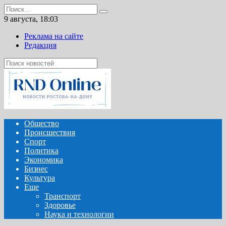
Перейти
Search
к
for:
9 августа, 18:03
содержанию
Реклама на сайте
Редакция
Общество
Происшествия
Спорт
Политика
Экономика
Бизнес
Культура
Еще
Транспорт
Здоровье
Наука и технологии