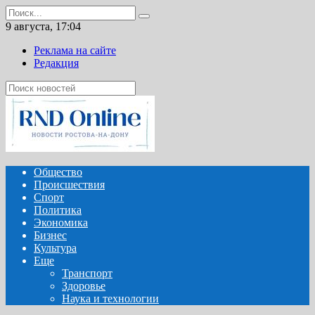
Перейти
Search
к
for:
9 августа, 17:04
содержанию
Реклама на сайте
Редакция
Общество
Происшествия
Спорт
Политика
Экономика
Бизнес
Культура
Еще
Транспорт
Здоровье
Наука и технологии