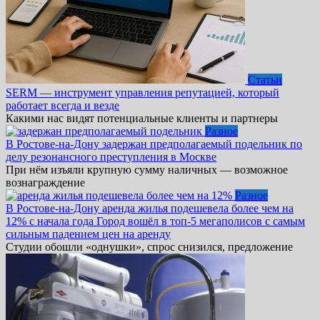
Статьи
SERM — инструмент управления репутацией, который
работает всегда и везде
Какими нас видят потенциальные клиенты и партнеры
Разное
В Ростове-на-Дону задержан предполагаемый подельник по
делу резонансного преступления в Москве
При нём изъяли крупную сумму наличных — возможное
вознаграждение
Разное
В Ростове-на-Дону аренда жилья подешевела более чем на
12% с начала года Город вошёл в топ-5 мегаполисов с самым
сильным падением цен на аренду
Студии обошли «однушки», спрос снизился, предложение