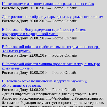
На женщину с малышом напала стая разъяренных собак
Ростов-на-Дону, 30.10.2019 — Ростов Онлайн.
Двое ростовчан отобрали у пары деньги, угрожая пистолетом
Ростов-на-Дону, 30.08.2019 — Ростов Онлайн.
В Ростове-на-Дону задержали серийного грабителя,
орудующего в медицинской маске
Ростов-на-Дону, 29.08.2019 — Ростов Онлайн.
В Ростовской области грабитель вынес из дома пенсионера
320 тысяч рублей
Ростов-на-Дону, 22.08.2019 — Ростов Онлайн.
В Ростовской области машина провалилась в яму, вырытую
коммунальщиками
Ростов-на-Дону, 19.08.2019 — Ростов Онлайн.
В Новочеркасске полицейские задержали мужчину,
обчистившего грузовик
Ростов-на-Дону, 14.08.2019 — Ростов Онлайн.
Данная информация предназначена для лиц старше 16 лет.
Адрес для Роскомнадзора: info@rndonline.ru Распространяется
бесплатно. Редакция не участвует в производстве материалов,
помеченных «на правах рекламы» и может не разделять