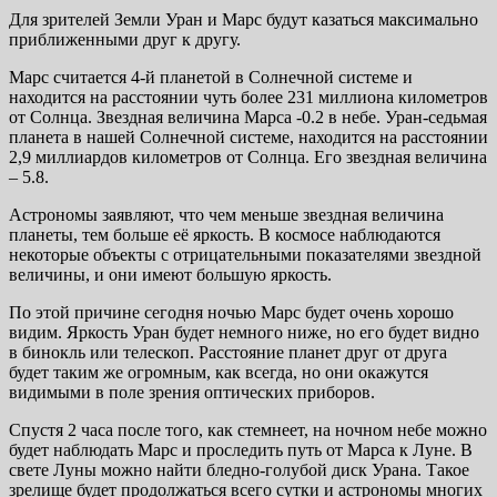
Для зрителей Земли Уран и Марс будут казаться максимально
приближенными друг к другу.
Марс считается 4-й планетой в Солнечной системе и
находится на расстоянии чуть более 231 миллиона километров
от Солнца. Звездная величина Марса -0.2 в небе. Уран-седьмая
планета в нашей Солнечной системе, находится на расстоянии
2,9 миллиардов километров от Солнца. Его звездная величина
– 5.8.
Астрономы заявляют, что чем меньше звездная величина
планеты, тем больше её яркость. В космосе наблюдаются
некоторые объекты с отрицательными показателями звездной
величины, и они имеют большую яркость.
По этой причине сегодня ночью Марс будет очень хорошо
видим. Яркость Уран будет немного ниже, но его будет видно
в бинокль или телескоп. Расстояние планет друг от друга
будет таким же огромным, как всегда, но они окажутся
видимыми в поле зрения оптических приборов.
Спустя 2 часа после того, как стемнеет, на ночном небе можно
будет наблюдать Марс и проследить путь от Марса к Луне. В
свете Луны можно найти бледно-голубой диск Урана. Такое
зрелище будет продолжаться всего сутки и астрономы многих