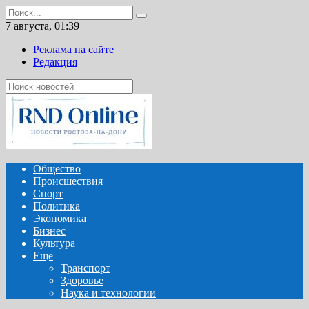
Перейти
Search
к
for:
7 августа, 01:39
содержанию
Реклама на сайте
Редакция
Общество
Происшествия
Спорт
Политика
Экономика
Бизнес
Культура
Еще
Транспорт
Здоровье
Наука и технологии