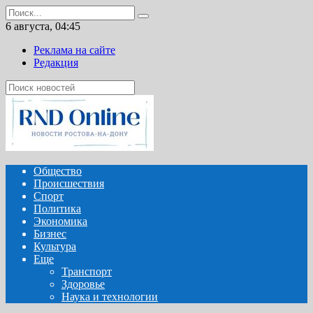
Перейти
Search
к
for:
6 августа, 04:45
содержанию
Реклама на сайте
Редакция
Общество
Происшествия
Спорт
Политика
Экономика
Бизнес
Культура
Еще
Транспорт
Здоровье
Наука и технологии