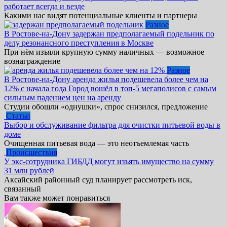
работает всегда и везде
Какими нас видят потенциальные клиенты и партнеры
Разное
В Ростове-на-Дону задержан предполагаемый подельник по
делу резонансного преступления в Москве
При нём изъяли крупную сумму наличных — возможное
вознаграждение
Разное
В Ростове-на-Дону аренда жилья подешевела более чем на
12% с начала года Город вошёл в топ-5 мегаполисов с самым
сильным падением цен на аренду
Студии обошли «однушки», спрос снизился, предложение
Статьи
Выбор и обслуживание фильтра для очистки питьевой воды в
доме
Очищенная питьевая вода — это неотъемлемая часть
Происшествия
У экс-сотрудника ГИБДД могут изъять имущество на сумму
31 млн рублей
Аксайский районный суд планирует рассмотреть иск,
связанный
Вам также может понравиться