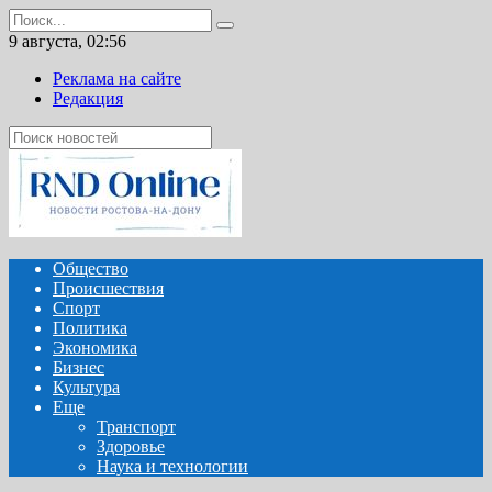
Перейти
Search
к
for:
9 августа, 02:56
содержанию
Реклама на сайте
Редакция
Общество
Происшествия
Спорт
Политика
Экономика
Бизнес
Культура
Еще
Транспорт
Здоровье
Наука и технологии