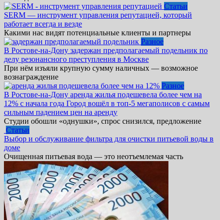
Статьи
SERM — инструмент управления репутацией, который
работает всегда и везде
Какими нас видят потенциальные клиенты и партнеры
Разное
В Ростове-на-Дону задержан предполагаемый подельник по
делу резонансного преступления в Москве
При нём изъяли крупную сумму наличных — возможное
вознаграждение
Разное
В Ростове-на-Дону аренда жилья подешевела более чем на
12% с начала года Город вошёл в топ-5 мегаполисов с самым
сильным падением цен на аренду
Студии обошли «однушки», спрос снизился, предложение
Статьи
Выбор и обслуживание фильтра для очистки питьевой воды в
доме
Очищенная питьевая вода — это неотъемлемая часть