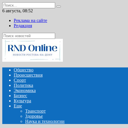
Перейти
Search
к
for:
6 августа, 08:52
содержанию
Реклама на сайте
Редакция
Общество
Происшествия
Спорт
Политика
Экономика
Бизнес
Культура
Еще
Транспорт
Здоровье
Наука и технологии