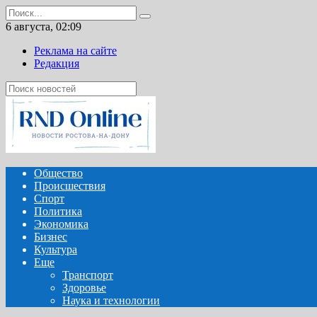
Перейти
Search
к
for:
6 августа, 02:09
содержанию
Реклама на сайте
Редакция
Общество
Происшествия
Спорт
Политика
Экономика
Бизнес
Культура
Еще
Транспорт
Здоровье
Наука и технологии