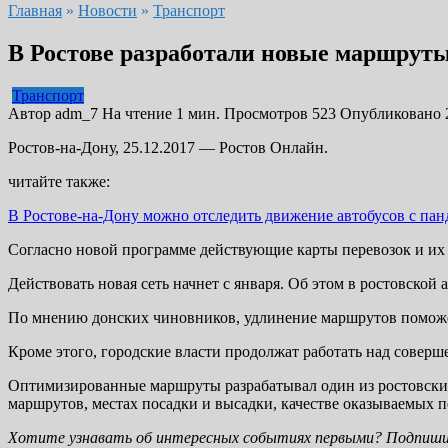
Главная
»
Новости
»
Транспорт
В Ростове разработали новые маршруты
Транспорт
Автор
adm_7
На чтение
1 мин.
Просмотров
523
Опубликовано
Ростов-на-Дону, 25.12.2017 — Ростов Онлайн.
читайте также:
В Ростове-на-Дону можно отследить движение автобусов с па
Согласно новой программе действующие карты перевозок и их 
Действовать новая сеть начнет с января. Об этом в ростовско
По мнению донских чиновников, удлинение маршрутов поможет
Кроме этого, городские власти продолжат работать над сове
Оптимизированные маршруты разрабатывал один из ростовских
маршрутов, местах посадки и высадки, качестве оказываемых п
Хотите узнавать об интересных событиях первыми? Подпиши