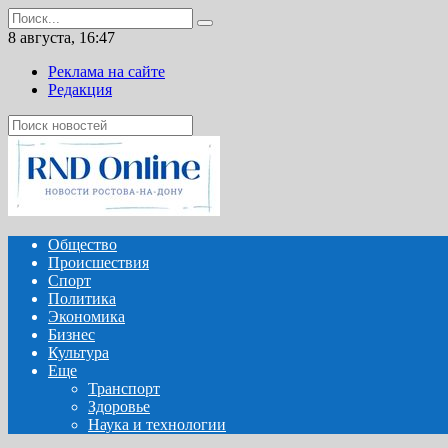
Перейти
Search
к
for:
8 августа, 16:47
содержанию
Реклама на сайте
Редакция
Общество
Происшествия
Спорт
Политика
Экономика
Бизнес
Культура
Еще
Транспорт
Здоровье
Наука и технологии