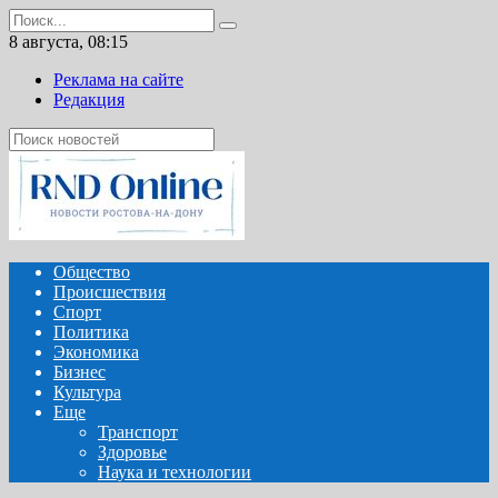
Перейти
Search
к
for:
8 августа, 08:15
содержанию
Реклама на сайте
Редакция
Общество
Происшествия
Спорт
Политика
Экономика
Бизнес
Культура
Еще
Транспорт
Здоровье
Наука и технологии