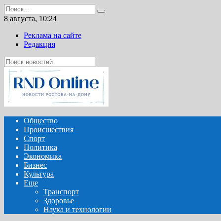
Перейти
Search
к
for:
8 августа, 10:24
содержанию
Реклама на сайте
Редакция
Общество
Происшествия
Спорт
Политика
Экономика
Бизнес
Культура
Еще
Транспорт
Здоровье
Наука и технологии