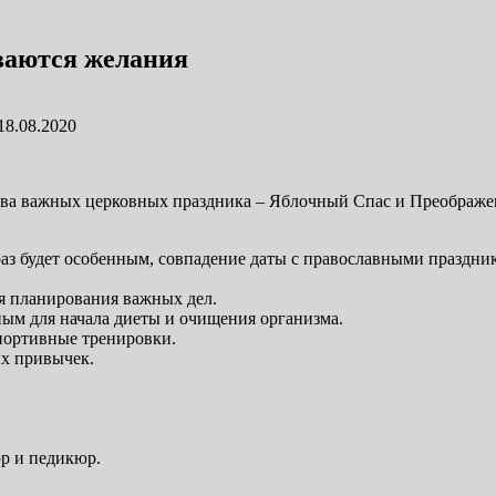
ываются желания
18.08.2020
а два важных церковных праздника – Яблочный Спас и Преображ
аз будет особенным, совпадение даты с православными праздник
ля планирования важных дел.
чным для начала диеты и очищения организма.
спортивные тренировки.
ых привычек.
.
юр и педикюр.