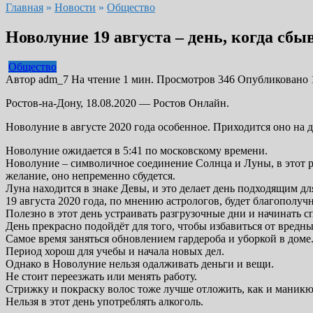
Главная
»
Новости
»
Общество
Новолуние 19 августа – день, когда сб
Общество
Автор
adm_7
На чтение
1 мин.
Просмотров
346
Опубликовано
Ростов-на-Дону, 18.08.2020 — Ростов Онлайн.
Новолуние в августе 2020 года особенное. Приходится оно н
Новолуние ожидается в 5:41 по московскому времени.
Новолуние – символичное соединение Солнца и Луны, в этот р
желание, оно непременно сбудется.
Луна находится в знаке Девы, и это делает день подходящим д
19 августа 2020 года, по мнению астрологов, будет благополу
Полезно в этот день устраивать разгрузочные дни и начинать 
День прекрасно подойдёт для того, чтобы избавиться от вредн
Самое время заняться обновлением гардероба и уборкой в доме
Период хорош для учебы и начала новых дел.
Однако в Новолуние нельзя одалживать деньги и вещи.
Не стоит переезжать или менять работу.
Стрижку и покраску волос тоже лучше отложить, как и маник
Нельзя в этот день употреблять алкоголь.