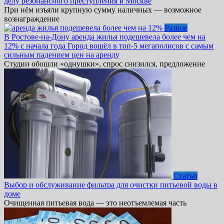
делу резонансного преступления в Москве
При нём изъяли крупную сумму наличных — возможное
вознаграждение
Разное
В Ростове-на-Дону аренда жилья подешевела более чем на
12% с начала года Город вошёл в топ-5 мегаполисов с самым
сильным падением цен на аренду
Студии обошли «однушки», спрос снизился, предложение
Статьи
Выбор и обслуживание фильтра для очистки питьевой воды в
доме
Очищенная питьевая вода — это неотъемлемая часть