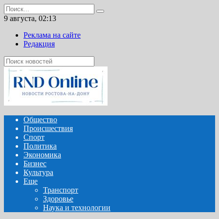
Перейти
Search
к
for:
9 августа, 02:13
содержанию
Реклама на сайте
Редакция
Общество
Происшествия
Спорт
Политика
Экономика
Бизнес
Культура
Еще
Транспорт
Здоровье
Наука и технологии