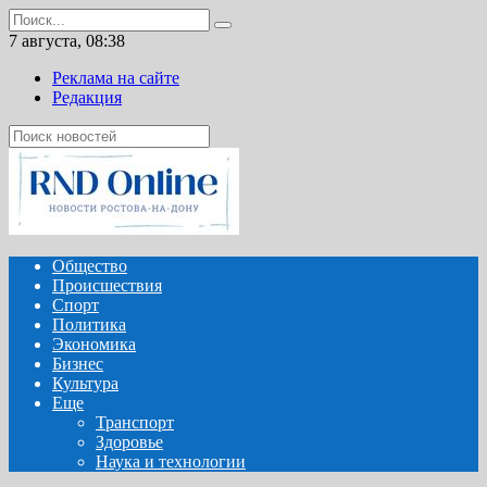
Перейти
Search
к
for:
7 августа, 08:38
содержанию
Реклама на сайте
Редакция
Общество
Происшествия
Спорт
Политика
Экономика
Бизнес
Культура
Еще
Транспорт
Здоровье
Наука и технологии