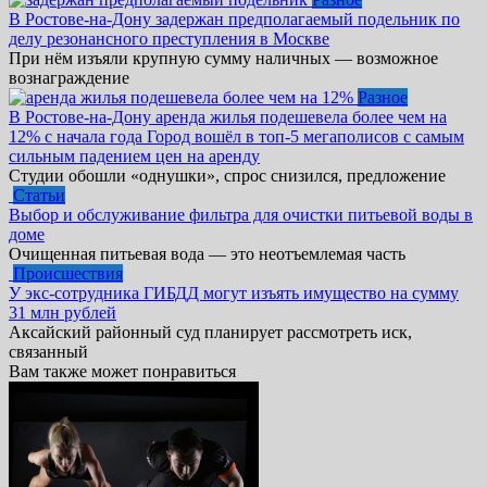
В Ростове-на-Дону задержан предполагаемый подельник по
делу резонансного преступления в Москве
При нём изъяли крупную сумму наличных — возможное
вознаграждение
Разное
В Ростове-на-Дону аренда жилья подешевела более чем на
12% с начала года Город вошёл в топ-5 мегаполисов с самым
сильным падением цен на аренду
Студии обошли «однушки», спрос снизился, предложение
Статьи
Выбор и обслуживание фильтра для очистки питьевой воды в
доме
Очищенная питьевая вода — это неотъемлемая часть
Происшествия
У экс-сотрудника ГИБДД могут изъять имущество на сумму
31 млн рублей
Аксайский районный суд планирует рассмотреть иск,
связанный
Вам также может понравиться